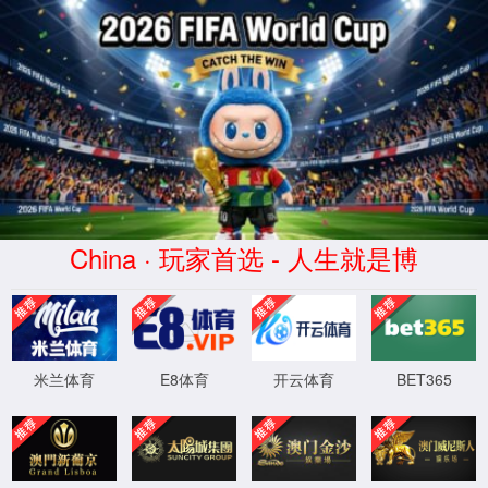
中国·474蒙特卡洛(股份有限公司)-
官方网站
科学研究
>
>
首页
科学研究
科研平台
科研团队
科研平台
科研动态
国资与安全