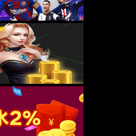
首页
>
公共服务
>
终身教育
我们