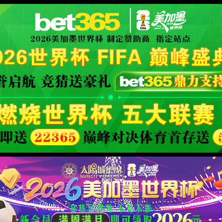
司)-官方网站
师资队伍
人才培养
科学研究
国际交流
学生工作
公共服务
诚聘