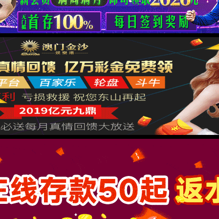
校企合作
终身教育
通知公告
联系
终身教育
首页
上页
1
下页
尾页
共0页